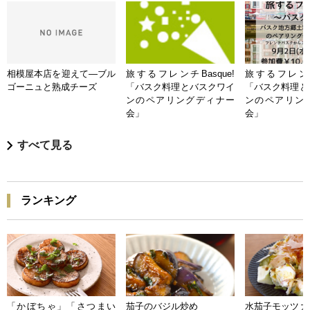
相模屋本店を迎えて―ブル
旅するフレンチBasque!
旅するフレンチB
ゴーニュと熟成チーズ
「バスク料理とバスクワイ
「バスク料理と
ンのペアリングディナー
ンのペアリン
会」
会」
すべて見る
ランキング
「かぼちゃ」「さつまい
茄子のバジル炒め
水茄子モッツァ