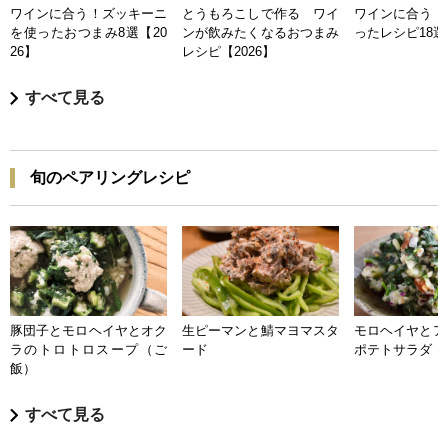
ワインに合う！ズッキーニ
とうもろこしで作る ワイ
ワインに合う 
を使ったおつまみ8選【20
ンが飲みたくなるおつまみ
ったレシピ18選【
26】
レシピ【2026】
すべて見る
旬のペアリングレシピ
豚団子とモロヘイヤとオク
生ピーマンと鯖マヨマスタ
モロヘイヤとア
ラのトロトロスープ（ご
ード
ポテトサラダ
飯）
すべて見る