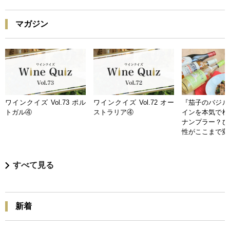
マガジン
ワインクイズ Vol.73 ポル
ワインクイズ Vol.72 オー
『茄子のバジル
トガル④
ストラリア④
インを本気で検
ナンプラー？ひ
性がここまで変
すべて見る
新着