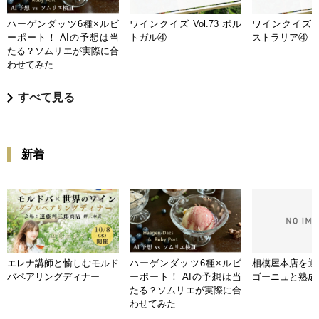
ハーゲンダッツ6種×ルビ
ワインクイズ Vol.73 ポル
ワインクイズ Vo
ーポート！ AIの予想は当
トガル④
ストラリア④
たる？ソムリエが実際に合
わせてみた
すべて見る
新着
エレナ講師と愉しむモルド
ハーゲンダッツ6種×ルビ
相模屋本店を迎
バペアリングディナー
ーポート！ AIの予想は当
ゴーニュと熟成
たる？ソムリエが実際に合
わせてみた