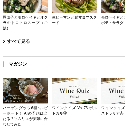
豚団子とモロヘイヤとオク
生ピーマンと鯖マヨマスタ
モロヘイヤとア
ラのトロトロスープ（ご
ード
ポテトサラダ
飯）
すべて見る
マガジン
ハーゲンダッツ6種×ルビ
ワインクイズ Vol.73 ポル
ワインクイズ Vo
ーポート！ AIの予想は当
トガル④
ストラリア④
たる？ソムリエが実際に合
わせてみた