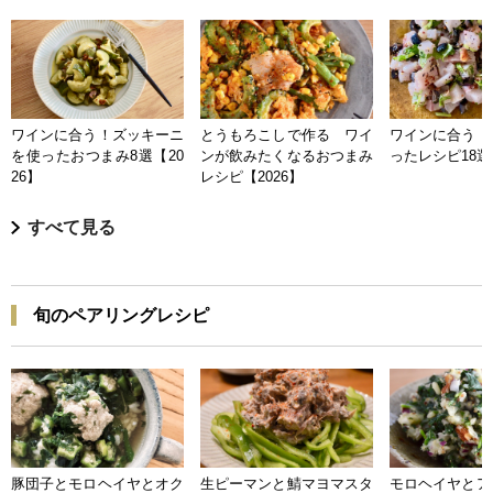
ワインに合う！ズッキーニ
とうもろこしで作る ワイ
ワインに合う 
を使ったおつまみ8選【20
ンが飲みたくなるおつまみ
ったレシピ18選【
26】
レシピ【2026】
すべて見る
旬のペアリングレシピ
豚団子とモロヘイヤとオク
生ピーマンと鯖マヨマスタ
モロヘイヤとア