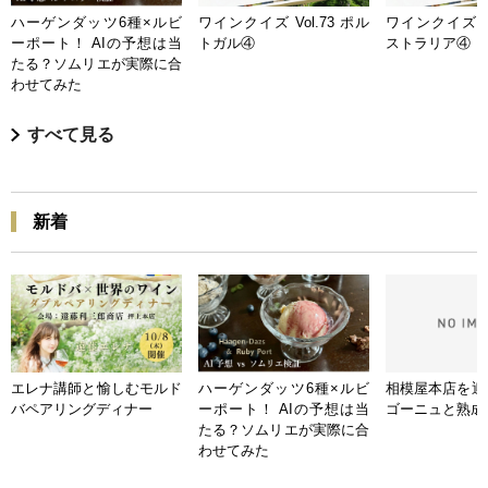
ハーゲンダッツ6種×ルビ
ワインクイズ Vol.73 ポル
ワインクイズ Vo
ーポート！ AIの予想は当
トガル④
ストラリア④
たる？ソムリエが実際に合
わせてみた
すべて見る
新着
エレナ講師と愉しむモルド
ハーゲンダッツ6種×ルビ
相模屋本店を迎
バペアリングディナー
ーポート！ AIの予想は当
ゴーニュと熟成
たる？ソムリエが実際に合
わせてみた