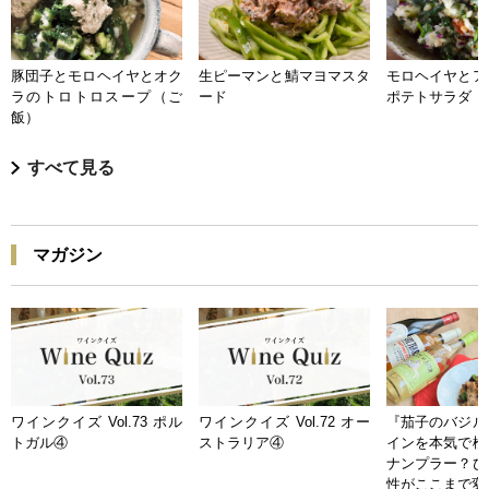
豚団子とモロヘイヤとオク
生ピーマンと鯖マヨマスタ
モロヘイヤとア
ラのトロトロスープ（ご
ード
ポテトサラダ
飯）
すべて見る
マガジン
ワインクイズ Vol.73 ポル
ワインクイズ Vol.72 オー
『茄子のバジル
トガル④
ストラリア④
インを本気で検
ナンプラー？ひ
性がここまで変