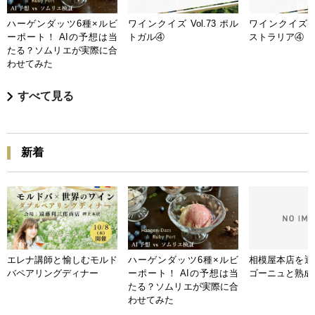
ハーゲンダッツ6種×ルビ
ワインクイズ Vol.73 ポル
ワインクイズ Vo
ーポート！ AIの予想は当
トガル④
ストラリア④
たる？ソムリエが実際に合
わせてみた
すべて見る
新着
エレナ講師と愉しむモルド
ハーゲンダッツ6種×ルビ
相模屋本店を迎
バペアリングディナー
ーポート！ AIの予想は当
ゴーニュと熟成
たる？ソムリエが実際に合
わせてみた