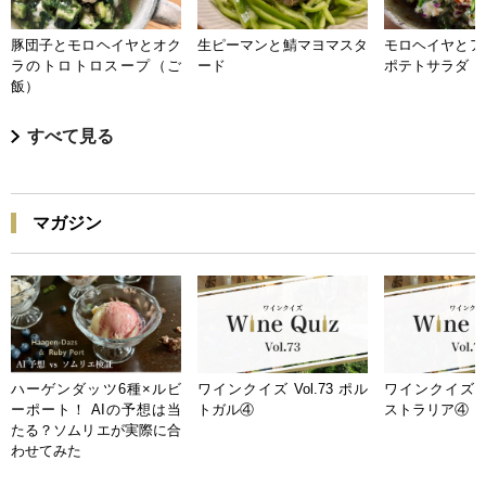
豚団子とモロヘイヤとオク
生ピーマンと鯖マヨマスタ
モロヘイヤとア
ラのトロトロスープ（ご
ード
ポテトサラダ
飯）
すべて見る
マガジン
ハーゲンダッツ6種×ルビ
ワインクイズ Vol.73 ポル
ワインクイズ Vo
ーポート！ AIの予想は当
トガル④
ストラリア④
たる？ソムリエが実際に合
わせてみた