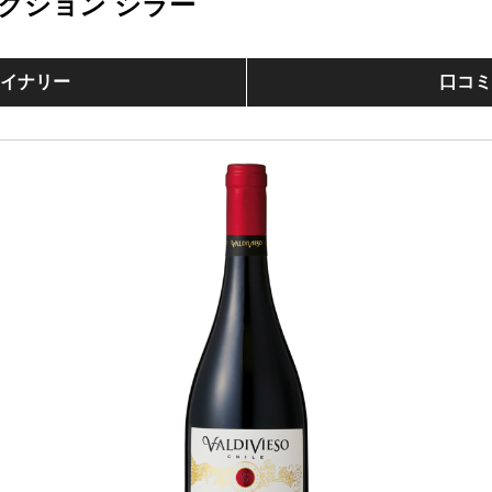
クション シラー
イナリー
口コ