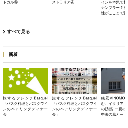
トガル④
ストラリア④
インを本気で検
ナンプラー？ひ
性がここまで変
すべて見る
新着
旅するフレンチBasque!
旅するフレンチBasque!
絶景VINOMO
「バスク料理とバスクワイ
「バスク料理とバスクワイ
む、イタリア「
ンのペアリングディナー
ンのペアリングディナー
の誘惑 ー夏の
会」
会」
中海の風とー