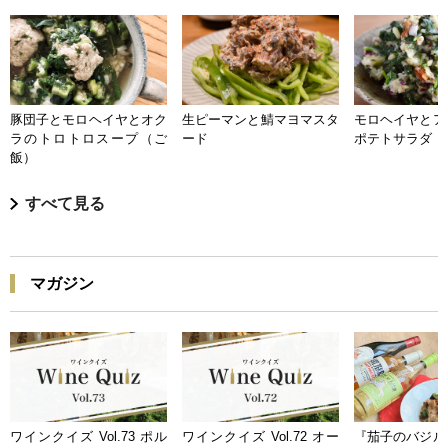
豚団子とモロヘイヤとオク
生ピーマンと鯖マヨマスタ
モロヘイヤとア
ラのトロトロスープ（ご
ード
ポテトサラダ
飯）
すべて見る
マガジン
ワインクイズ Vol.73 ポル
ワインクイズ Vol.72 オー
『茄子のバジル