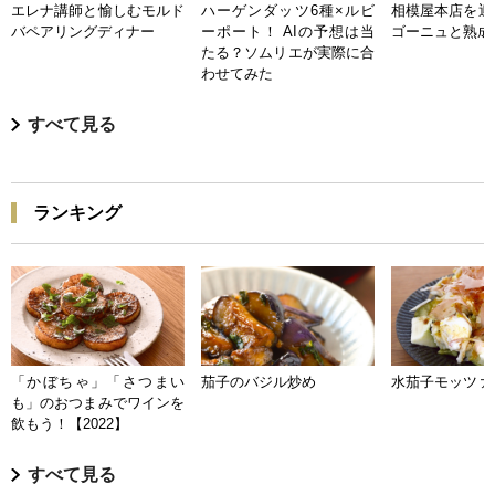
エレナ講師と愉しむモルド
ハーゲンダッツ6種×ルビ
相模屋本店を迎
バペアリングディナー
ーポート！ AIの予想は当
ゴーニュと熟成
たる？ソムリエが実際に合
わせてみた
すべて見る
ランキング
「かぼちゃ」「さつまい
茄子のバジル炒め
水茄子モッツァ
も」のおつまみでワインを
飲もう！【2022】
すべて見る