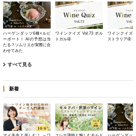
ハーゲンダッツ6種×ルビ
ワインクイズ Vol.73 ポル
ワインクイズ Vo
ーポート！ AIの予想は当
トガル④
ストラリア④
たる？ソムリエが実際に合
わせてみた
すべて見る
新着
マイ先生と楽しむ！ ～ワ
エレナ講師と愉しむモルド
ハーゲンダッツ