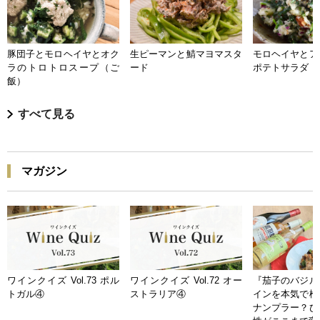
豚団子とモロヘイヤとオク
生ピーマンと鯖マヨマスタ
モロヘイヤとア
ラのトロトロスープ（ご
ード
ポテトサラダ
飯）
すべて見る
マガジン
ワインクイズ Vol.73 ポル
ワインクイズ Vol.72 オー
『茄子のバジル
トガル④
ストラリア④
インを本気で検
ナンプラー？ひ