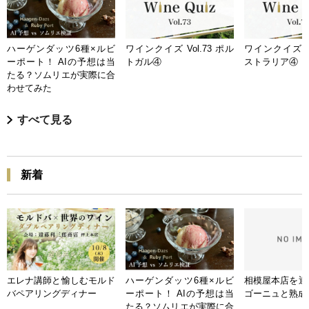
ハーゲンダッツ6種×ルビ
ワインクイズ Vol.73 ポル
ワインクイズ Vo
ーポート！ AIの予想は当
トガル④
ストラリア④
たる？ソムリエが実際に合
わせてみた
すべて見る
新着
エレナ講師と愉しむモルド
ハーゲンダッツ6種×ルビ
相模屋本店を迎
バペアリングディナー
ーポート！ AIの予想は当
ゴーニュと熟成
たる？ソムリエが実際に合