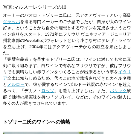
写真:マルスーレシリーズの畑
オーナーのパオロ・トゾリーニ氏は、元アクアヴィーテという高級
グラッパ
を造る専門メーカーのご子息でしたが、自身が大のワイン
好き、ということから自分の理想とするワインを完成させようとワ
イン造りをスタート。1971年にフリウリ ヴェネツィア・ジューリア
州北東部のPovolettoポヴォレットという小さな村にテレザ・ライツ
を立ち上げ、2004年にはアクアヴィーテからの独立を果たしまし
た。
「完璧主義者」を呈するトゾリーニ氏は、ワインに対しても常に真
剣に取り組みます。白ワインで有名なフリウリですが、彼はフリウ
リでも素晴らしい赤ワインをつくることが出来るという事を
イタリ
ア
全土に知らしめるため、代々この地で栽培されてきたカベルネ種
と
メルロー
で、彼が愛するワイン“ボルドー銘譲の赤ワイン”を超え
るべく、「デカノ・
ロッソ
」を造り上げました。また、
バリック
醗
酵で独特の果実味を持つ「ソブレイ」などは、そのワインの魅力に
多くの人が惹きつけられています。
トゾリーニ氏のワインへの情熱