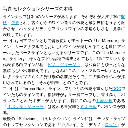
写真:セレクションシリーズの木樽
ラインナップは3つのシリーズがあります。それぞれが大変丁寧に
収
穫
・
選果
され、古くからのワイン造りの伝統と最新技術をうまく融
合させ、ハイクオリティなフリウリワインの素晴らしさを、見事に
表現しています。
一つ目は日常ワインとして普段使いがモットーの「Le Marsure」ラ
イン。リーズナブルでもおいしいワインが楽しめることを世にアピ
ールしたベースラインともいえるシリーズです。この「Le Marusur
e」ラインは、様々なブドウ品種で構成されており、特にフリウリを
代表する白ワイン品種「
ピノ・グリージョ
」は和食にもぴったりな
素晴らしい出来映えです。ちなみにこの「レ・マルスーレ」とはテ
レザ・ライツの近くの狩り場の名前だそうで、この鴨のラベルが採
用されているのも、それが由来、とのことです。
二つ目は「Teresa Raiz」ライン。フリウリの伝統を重んじた
DOC
ワ
インたちのラインです。複雑味がより一層アップし、香り高く、バ
ランスのとれたボディがあります。特にこの地の
土着品種
である
「
リボッラ・ジャッラ
」は溢れる果実味と
ミネラル
のバランスが秀
逸。
最後の「Selezione」（セレクション）ラインには、テレザ・ライツ
のトップセレクションである「ソヴレイ」と「デカノ・
ロッソ
」が