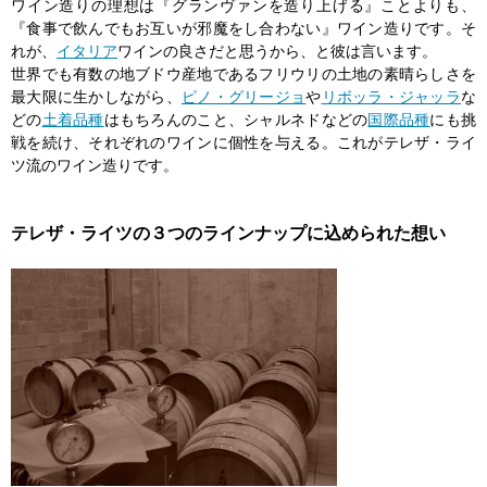
ワイン造りの理想は『グランヴァンを造り上げる』ことよりも、
『食事で飲んでもお互いが邪魔をし合わない』ワイン造りです。そ
れが、
イタリア
ワインの良さだと思うから、と彼は言います。
世界でも有数の地ブドウ産地であるフリウリの土地の素晴らしさを
最大限に生かしながら、
ピノ・グリージョ
や
リボッラ・ジャッラ
な
どの
土着品種
はもちろんのこと、シャルネドなどの
国際品種
にも挑
戦を続け、それぞれのワインに個性を与える。これがテレザ・ライ
ツ流のワイン造りです。
テレザ・ライツの３つのラインナップに込められた想い