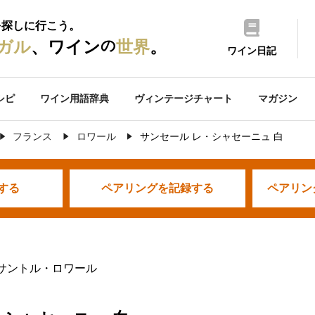
を探しに行こう。
の
ガル
、ワイン
世界
。
ワイン日記
シピ
ワイン用語辞典
ヴィンテージチャート
マガジン
フランス
ロワール
サンセール レ・シャセーニュ 白
する
ペアリングを
記録する
ペアリン
 サントル・ロワール