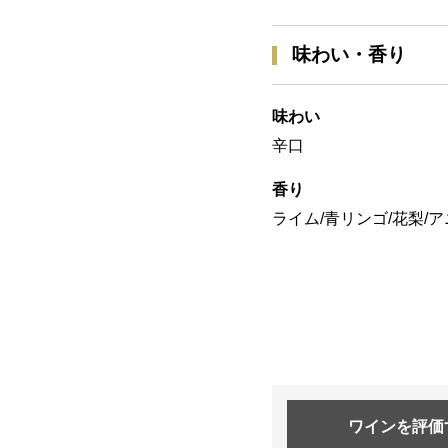
味わい・香り
味わい
辛口
香り
ライム/青リンゴ/花梨/
ワインを
評価