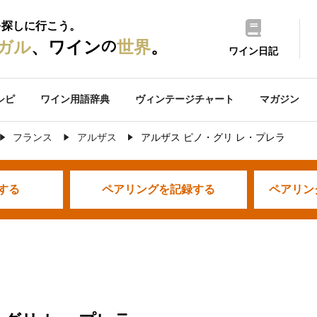
を探しに行こう。
の
ガル
、ワイン
世界
。
ワイン日記
シピ
ワイン用語辞典
ヴィンテージチャート
マガジン
フランス
アルザス
アルザス ピノ・グリ レ・プレラ
する
ペアリングを
記録する
ペアリン