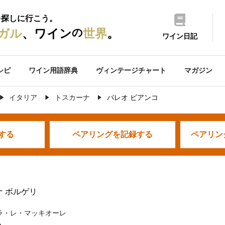
を探しに行こう。
の
ガル
、ワイン
世界
。
ワイン日記
シピ
ワイン用語辞典
ヴィンテージチャート
マガジン
イタリア
トスカーナ
パレオ ビアンコ
する
ペアリングを
記録する
ペアリン
ナ ボルゲリ
ラ・レ・マッキオーレ