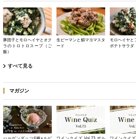
豚団子とモロヘイヤとオク
生ピーマンと鯖マヨマスタ
モロヘイヤとア
ラのトロトロスープ（ご
ード
ポテトサラダ
飯）
すべて見る
マガジン
ハーゲンダッツ6種×ルビ
ワインクイズ Vol.73 ポル
ワインクイズ Vo