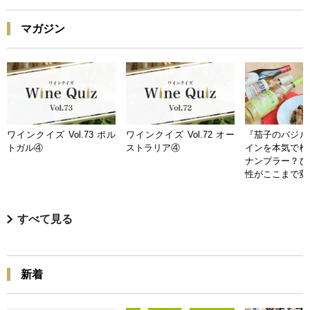
マガジン
ワインクイズ Vol.73 ポル
ワインクイズ Vol.72 オー
『茄子のバジル
トガル④
ストラリア④
インを本気で検
ナンプラー？ひ
性がここまで変
すべて見る
新着