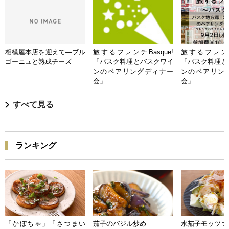
相模屋本店を迎えて―ブル
旅するフレンチBasque!
旅するフレンチB
ゴーニュと熟成チーズ
「バスク料理とバスクワイ
「バスク料理と
ンのペアリングディナー
ンのペアリン
会」
会」
すべて見る
ランキング
「かぼちゃ」「さつまい
茄子のバジル炒め
水茄子モッツァ