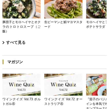
豚団子とモロヘイヤとオク
生ピーマンと鯖マヨマスタ
モロヘイヤとア
ラのトロトロスープ（ご
ード
ポテトサラダ
飯）
すべて見る
マガジン
ワインクイズ Vol.73 ポル
ワインクイズ Vol.72 オー
『茄子のバジル
トガル④
ストラリア④
インを本気で検
ナンプラー？ひ