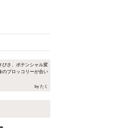
さびさ、ポテンシャル変
春のブロッコリーが合い
by たく