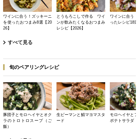
ワインに合う！ズッキーニ
とうもろこしで作る ワイ
ワインに合う 
を使ったおつまみ8選【20
ンが飲みたくなるおつまみ
ったレシピ18選【
26】
レシピ【2026】
すべて見る
旬のペアリングレシピ
豚団子とモロヘイヤとオク
生ピーマンと鯖マヨマスタ
モロヘイヤとア
ラのトロトロスープ（ご
ード
ポテトサラダ
飯）