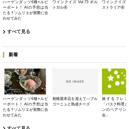
ハーゲンダッツ6種×ルビ
ワインクイズ Vol.73 ポル
ワインクイズ Vo
ーポート！ AIの予想は当
トガル④
ストラリア④
たる？ソムリエが実際に合
わせてみた
すべて見る
新着
ハーゲンダッツ6種×ルビ
相模屋本店を迎えて―ブル
旅するフレンチB
ーポート！ AIの予想は当
ゴーニュと熟成チーズ
「バスク料理と
たる？ソムリエが実際に合
ンのペアリン
わせてみた
会」
すべて見る