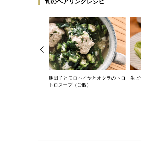
旬のペアリングレシピ
豚団子とモロヘイヤとオクラのトロ
生ピ
トロスープ（ご飯）