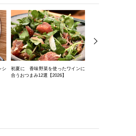
レシ
初夏に 香味野菜を使ったワインに
そら豆を使ったワイン
合うおつまみ12選【2026】
11選【2026】