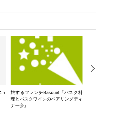
ニュ
旅するフレンチBasque!「バスク料
旅するフレンチBasq
理とバスクワインのペアリングディ
理とバスクワインのペ
ナー会」
ナー会」