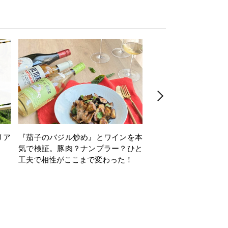
リア
『茄子のバジル炒め』とワインを本
ワインクイズ Vol.71
気で検証。豚肉？ナンプラー？ひと
工夫で相性がここまで変わった！