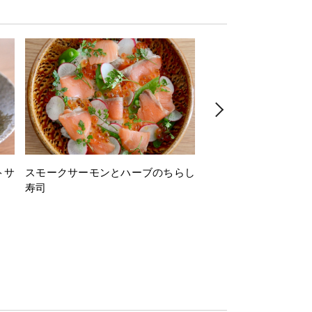
トサ
スモークサーモンとハーブのちらし
とうもろこしと枝豆の
寿司
ミン風味