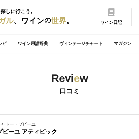
を探しに行こう。
の
ガル
、ワイン
世界
。
ワイン日記
シピ
ワイン用語辞典
ヴィンテージチャート
マガジン
Revi
e
w
口コミ
シャトー・プピーユ
プピーユ アティピック