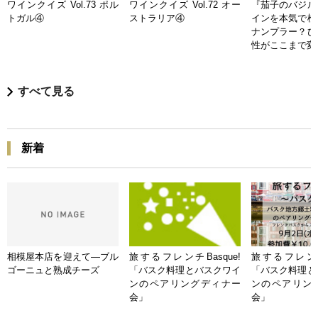
ワインクイズ Vol.73 ポル
ワインクイズ Vol.72 オー
『茄子のバジル
トガル④
ストラリア④
インを本気で検
ナンプラー？ひ
性がここまで変
すべて見る
新着
相模屋本店を迎えて―ブル
旅するフレンチBasque!
旅するフレンチB
ゴーニュと熟成チーズ
「バスク料理とバスクワイ
「バスク料理と
ンのペアリングディナー
ンのペアリン
会」
会」