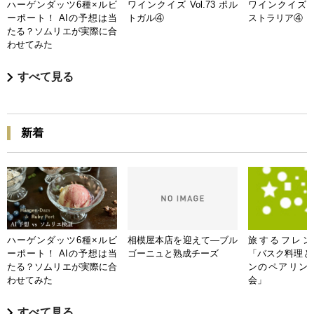
ハーゲンダッツ6種×ルビ
ワインクイズ Vol.73 ポル
ワインクイズ Vo
ーポート！ AIの予想は当
トガル④
ストラリア④
たる？ソムリエが実際に合
わせてみた
すべて見る
新着
ハーゲンダッツ6種×ルビ
相模屋本店を迎えて―ブル
旅するフレンチB
ーポート！ AIの予想は当
ゴーニュと熟成チーズ
「バスク料理と
たる？ソムリエが実際に合
ンのペアリン
わせてみた
会」
すべて見る