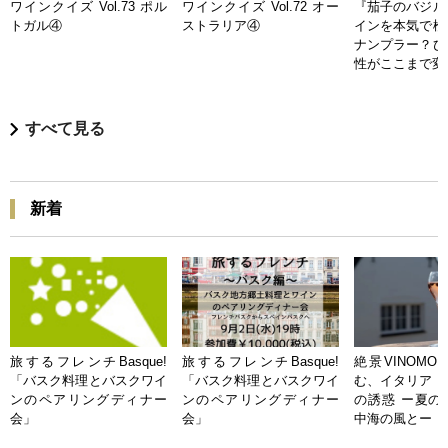
ワインクイズ Vol.73 ポル
ワインクイズ Vol.72 オー
『茄子のバジル
トガル④
ストラリア④
インを本気で検
ナンプラー？ひ
性がここまで変
すべて見る
新着
旅するフレンチBasque!
旅するフレンチBasque!
絶景VINOMO
「バスク料理とバスクワイ
「バスク料理とバスクワイ
む、イタリア「
ンのペアリングディナー
ンのペアリングディナー
の誘惑 ー夏の
会」
会」
中海の風とー