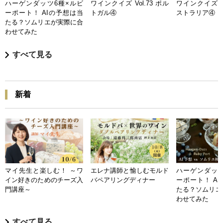
ハーゲンダッツ6種×ルビ
ワインクイズ Vol.73 ポル
ワインクイズ Vo
ーポート！ AIの予想は当
トガル④
ストラリア④
たる？ソムリエが実際に合
わせてみた
すべて見る
新着
マイ先生と楽しむ！ ～ワ
エレナ講師と愉しむモルド
ハーゲンダッツ
イン好きのためのチーズ入
バペアリングディナー
ーポート！ A
門講座～
たる？ソムリエ
わせてみた
すべて見る