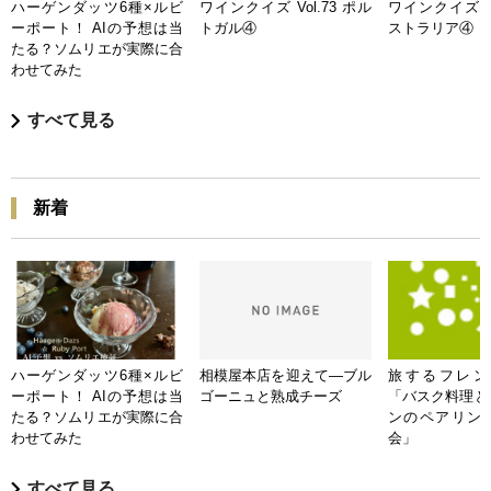
ハーゲンダッツ6種×ルビ
ワインクイズ Vol.73 ポル
ワインクイズ Vo
ーポート！ AIの予想は当
トガル④
ストラリア④
たる？ソムリエが実際に合
わせてみた
すべて見る
新着
ハーゲンダッツ6種×ルビ
相模屋本店を迎えて―ブル
旅するフレンチB
ーポート！ AIの予想は当
ゴーニュと熟成チーズ
「バスク料理と
たる？ソムリエが実際に合
ンのペアリン
わせてみた
会」
すべて見る