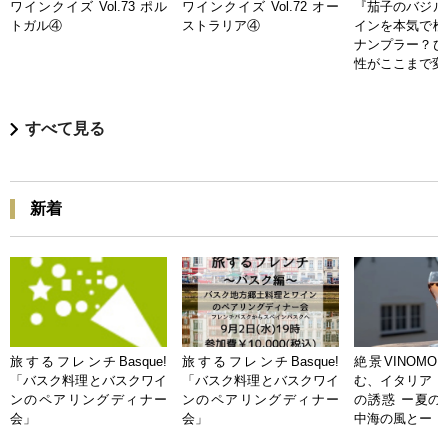
ワインクイズ Vol.73 ポル
ワインクイズ Vol.72 オー
『茄子のバジル
トガル④
ストラリア④
インを本気で検
ナンプラー？ひ
性がここまで変
すべて見る
新着
旅するフレンチBasque!
旅するフレンチBasque!
絶景VINOMO
「バスク料理とバスクワイ
「バスク料理とバスクワイ
む、イタリア「
ンのペアリングディナー
ンのペアリングディナー
の誘惑 ー夏の
会」
会」
中海の風とー