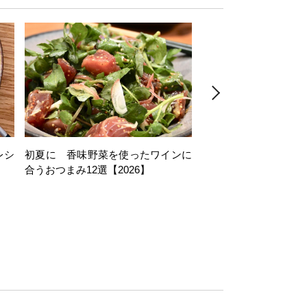
レシ
初夏に 香味野菜を使ったワインに
そら豆を使ったワイン
合うおつまみ12選【2026】
11選【2026】