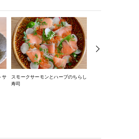
トサ
スモークサーモンとハーブのちらし
とうもろこしと枝豆の
寿司
ミン風味