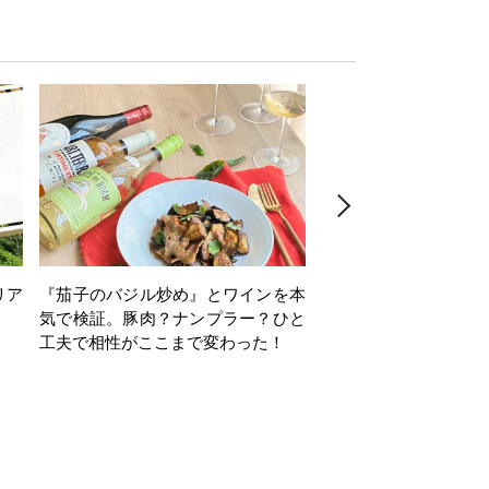
リア
『茄子のバジル炒め』とワインを本
ワインクイズ Vol.71
気で検証。豚肉？ナンプラー？ひと
工夫で相性がここまで変わった！