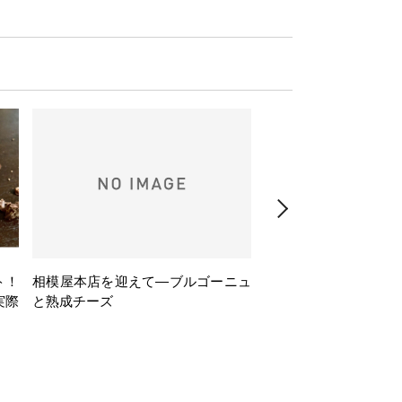
ト！
相模屋本店を迎えて―ブルゴーニュ
旅するフレンチBasq
実際
と熟成チーズ
理とバスクワインのペ
ナー会」