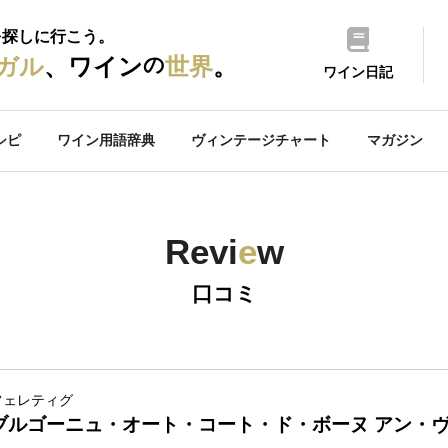
を探しに行こう。
の
ガル
、ワイン
世界
。
ワイン日記
シピ
ワイン用語辞典
ヴィンテージチャート
マガジン
Revi
e
w
口コミ
フェレティグ
ブルゴーニュ・オート・コート・ド・ボーヌ アン・ヴ