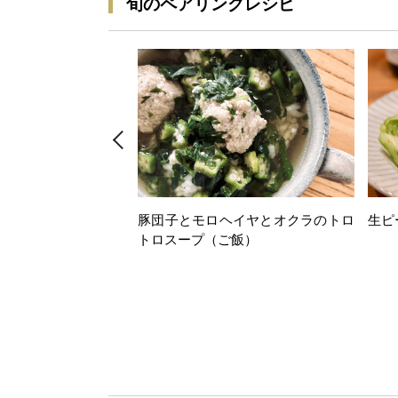
旬のペアリングレシピ
豚団子とモロヘイヤとオクラのトロ
生ピ
トロスープ（ご飯）