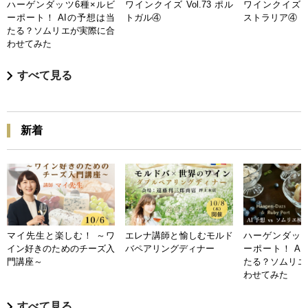
ハーゲンダッツ6種×ルビ
ワインクイズ Vol.73 ポル
ワインクイズ Vo
ーポート！ AIの予想は当
トガル④
ストラリア④
たる？ソムリエが実際に合
わせてみた
すべて見る
新着
マイ先生と楽しむ！ ～ワ
エレナ講師と愉しむモルド
ハーゲンダッツ
イン好きのためのチーズ入
バペアリングディナー
ーポート！ A
門講座～
たる？ソムリエ
わせてみた
すべて見る