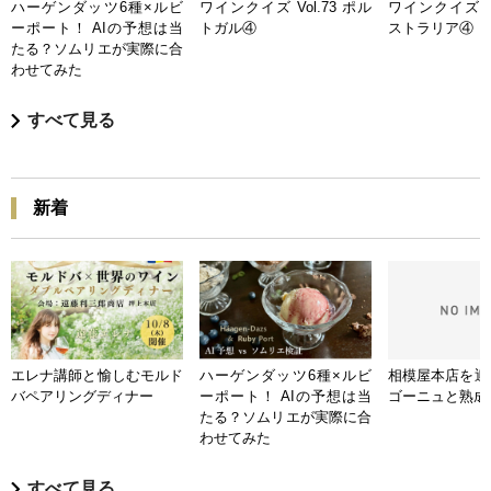
ハーゲンダッツ6種×ルビ
ワインクイズ Vol.73 ポル
ワインクイズ Vo
ーポート！ AIの予想は当
トガル④
ストラリア④
たる？ソムリエが実際に合
わせてみた
すべて見る
新着
エレナ講師と愉しむモルド
ハーゲンダッツ6種×ルビ
相模屋本店を迎
バペアリングディナー
ーポート！ AIの予想は当
ゴーニュと熟成
たる？ソムリエが実際に合
わせてみた
すべて見る