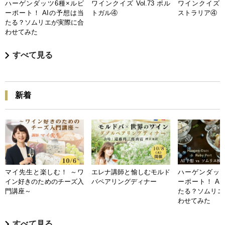
ハーゲンダッツ6種×ルビ
ワインクイズ Vol.73 ポル
ワインクイズ Vo
ーポート！ AIの予想は当
トガル④
ストラリア④
たる？ソムリエが実際に合
わせてみた
すべて見る
新着
マイ先生と楽しむ！ ～ワ
エレナ講師と愉しむモルド
ハーゲンダッツ
イン好きのためのチーズ入
バペアリングディナー
ーポート！ A
門講座～
たる？ソムリエ
わせてみた
すべて見る