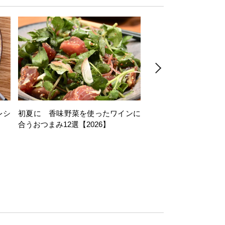
レシ
初夏に 香味野菜を使ったワインに
そら豆を使ったワイン
合うおつまみ12選【2026】
11選【2026】