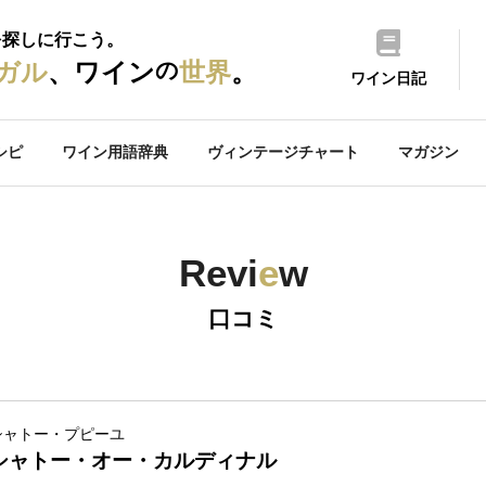
を探しに行こう。
の
ガル
、ワイン
世界
。
ワイン日記
シピ
ワイン用語辞典
ヴィンテージチャート
マガジン
Revi
e
w
口コミ
シャトー・プピーユ
シャトー・オー・カルディナル