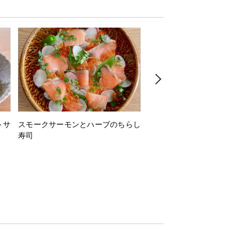
トサ
スモークサーモンとハーブのちらし
とうもろこしと枝豆の
寿司
ミン風味