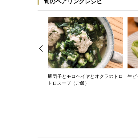
旬のペアリングレシピ
豚団子とモロヘイヤとオクラのトロ
生ピ
トロスープ（ご飯）