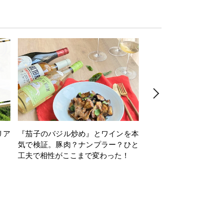
リア
『茄子のバジル炒め』とワインを本
ワインクイズ Vol.71
気で検証。豚肉？ナンプラー？ひと
工夫で相性がここまで変わった！