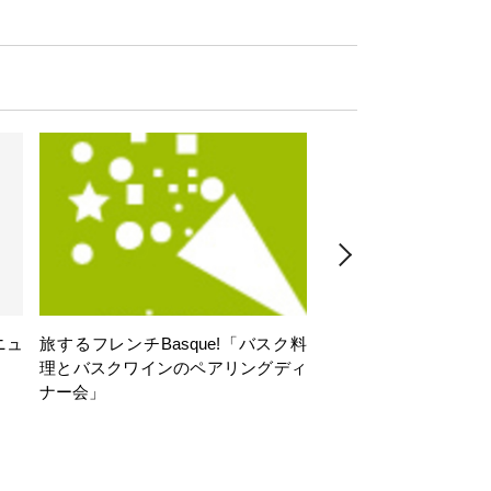
ニュ
旅するフレンチBasque!「バスク料
旅するフレンチBasq
理とバスクワインのペアリングディ
理とバスクワインのペ
ナー会」
ナー会」