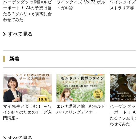
ハーゲンダッツ6種×ルビ
ワインクイズ Vol.73 ポル
ワインクイズ Vo
ーポート！ AIの予想は当
トガル④
ストラリア④
たる？ソムリエが実際に合
わせてみた
すべて見る
新着
マイ先生と楽しむ！ ～ワ
エレナ講師と愉しむモルド
ハーゲンダッツ
イン好きのためのチーズ入
バペアリングディナー
ーポート！ A
門講座～
たる？ソムリエ
わせてみた
すべて見る