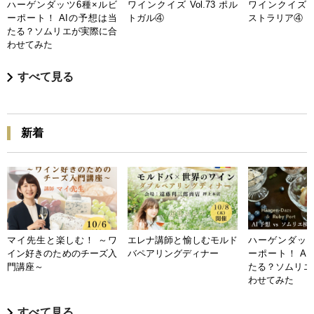
ハーゲンダッツ6種×ルビ
ワインクイズ Vol.73 ポル
ワインクイズ Vo
ーポート！ AIの予想は当
トガル④
ストラリア④
たる？ソムリエが実際に合
わせてみた
すべて見る
新着
マイ先生と楽しむ！ ～ワ
エレナ講師と愉しむモルド
ハーゲンダッツ
イン好きのためのチーズ入
バペアリングディナー
ーポート！ A
門講座～
たる？ソムリエ
わせてみた
すべて見る