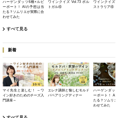
ハーゲンダッツ6種×ルビ
ワインクイズ Vol.73 ポル
ワインクイズ Vo
ーポート！ AIの予想は当
トガル④
ストラリア④
たる？ソムリエが実際に合
わせてみた
すべて見る
新着
マイ先生と楽しむ！ ～ワ
エレナ講師と愉しむモルド
ハーゲンダッツ
イン好きのためのチーズ入
バペアリングディナー
ーポート！ A
門講座～
たる？ソムリエ
わせてみた
すべて見る