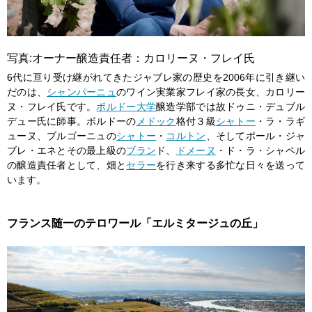
写真:オーナー醸造責任者：カロリーヌ・フレイ氏
6代に亘り受け継がれてきたジャブレ家の歴史を2006年に引き継い
だのは、
シャンパーニュ
のワイン実業家フレイ家の長女、カロリー
ヌ・フレイ氏です。
ボルドー大学
醸造学部では故ドゥニ・デュブル
デュー氏に師事。ボルドーの
メドック
格付３級
シャトー
・ラ・ラギ
ューヌ、ブルゴーニュの
シャトー
・
コルトン
、そしてポール・ジャ
ブレ・エネとその最上級の
ブラン
ド、
ドメーヌ
・ド・ラ・シャペル
の醸造責任者として、畑と
セラー
を行き来する多忙な日々を送って
います。
フランス随一のテロワール「エルミタージュの丘」