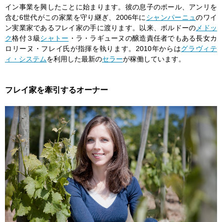
イン事業を興したことに始まります。彼の息子のポール、アンリを
含む6世代がこの家業を守り継ぎ、2006年に
シャンパーニュ
のワイ
ン実業家であるフレイ家の手に渡ります。以来、ボルドーの
メドッ
ク
格付３級
シャトー
・ラ・ラギューヌの醸造責任者でもある長女カ
ロリーヌ・フレイ氏が指揮を執ります。2010年からは
グラヴィテ
ィ・システム
を利用した最新の
セラー
が稼働しています。
フレイ家を牽引するオーナー