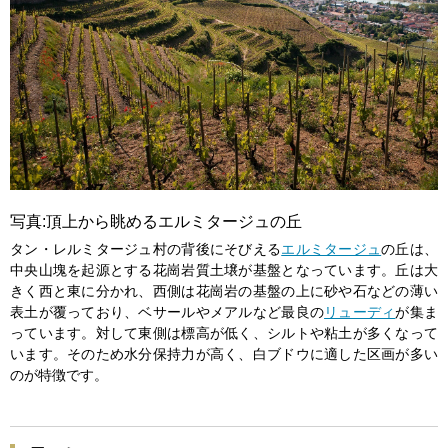
写真:頂上から眺めるエルミタージュの丘
タン・レルミタージュ村の背後にそびえる
エルミタージュ
の丘は、
中央山塊を起源とする花崗岩質土壌が基盤となっています。丘は大
きく西と東に分かれ、西側は花崗岩の基盤の上に砂や石などの薄い
表土が覆っており、ベサールやメアルなど最良の
リューディ
が集ま
っています。対して東側は標高が低く、シルトや粘土が多くなって
います。そのため水分保持力が高く、白ブドウに適した区画が多い
のが特徴です。