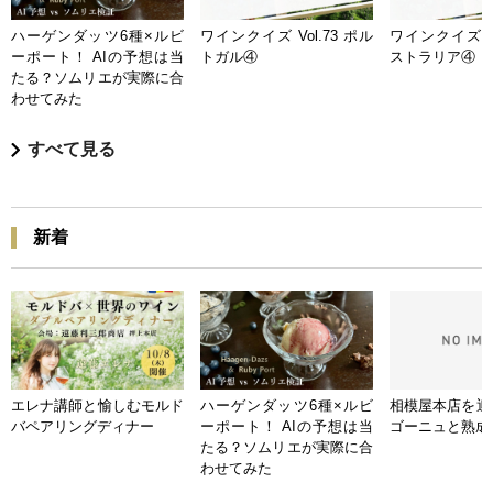
ハーゲンダッツ6種×ルビ
ワインクイズ Vol.73 ポル
ワインクイズ Vo
ーポート！ AIの予想は当
トガル④
ストラリア④
たる？ソムリエが実際に合
わせてみた
すべて見る
新着
エレナ講師と愉しむモルド
ハーゲンダッツ6種×ルビ
相模屋本店を迎
バペアリングディナー
ーポート！ AIの予想は当
ゴーニュと熟成
たる？ソムリエが実際に合
わせてみた