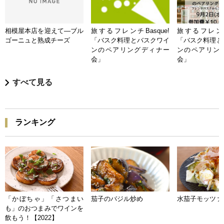
相模屋本店を迎えて―ブル
旅するフレンチBasque!
旅するフレンチB
ゴーニュと熟成チーズ
「バスク料理とバスクワイ
「バスク料理と
ンのペアリングディナー
ンのペアリン
会」
会」
すべて見る
ランキング
「かぼちゃ」「さつまい
茄子のバジル炒め
水茄子モッツァ
も」のおつまみでワインを
飲もう！【2022】