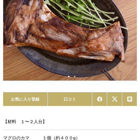
お気に入り登録
口コミ
【材料 １〜２人分】
マグロのカマ １個（約４００g）