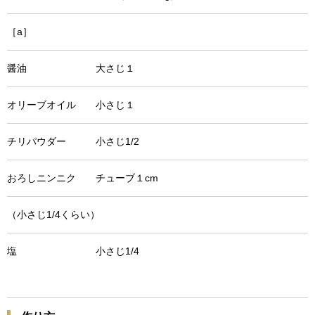
［a］
醤油 大さじ１
オリーブオイル 小さじ１
チリパウダー 小さじ1/2
おろしニンニク チューブ１cm
（小さじ1/4くらい）
塩 小さじ1/4