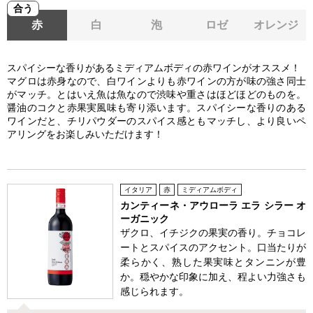
合う
赤
白
泡
ロゼ
オレンジ
スパイシーな香りがあるミディアムボディの赤ワインがオススメ！
マグロは赤身なので、白ワインよりも赤ワインの方が味の強さ同士
がマッチ。とはいえ魚は魚なので渋味や重さはほどほどのものを。
醤油のコクと赤果実風味も寄り添います。スパイシーな香りのある
ワインだと、チリパウダーのスパイス感ともマッチし、より良いペ
アリングをお楽しみいただけます！
イタリア
赤
ミディアムボディ
カンティーネ・アウローラ エラ シラー オ
ーガニック
ザクロ、イチジクの果実の香り。チョコレ
ートとスパイスのアクセント。口当たりが
柔らかく、熟した果実味とタンニンが豊
か。穏やかな印象に加え、程よい力強さも
感じられます。