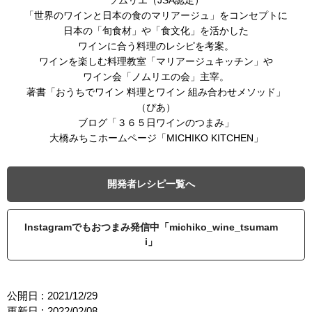
ソムリエ（JSA認定）
「世界のワインと日本の食のマリアージュ」をコンセプトに
日本の「旬食材」や「食文化」を活かした
ワインに合う料理のレシピを考案。
ワインを楽しむ料理教室「マリアージュキッチン」や
ワイン会「ノムリエの会」主宰。
著書「おうちでワイン 料理とワイン 組み合わせメソッド」
（ぴあ）
ブログ「３６５日ワインのつまみ」
大橋みちこホームページ「MICHIKO KITCHEN」
開発者レシピ一覧へ
Instagramでもおつまみ発信中「michiko_wine_tsumam
i」
公開日 :
2021/12/29
更新日 :
2022/02/08