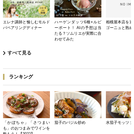
エレナ講師と愉しむモルド
ハーゲンダッツ6種×ルビ
相模屋本店を迎
バペアリングディナー
ーポート！ AIの予想は当
ゴーニュと熟成
たる？ソムリエが実際に合
わせてみた
すべて見る
ランキング
「かぼちゃ」「さつまい
茄子のバジル炒め
水茄子モッツァ
も」のおつまみでワインを
飲もう！【2022】