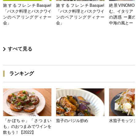
旅するフレンチBasque!
旅するフレンチBasque!
絶景VINOMO
「バスク料理とバスクワイ
「バスク料理とバスクワイ
む、イタリア「
ンのペアリングディナー
ンのペアリングディナー
の誘惑 ー夏の
会」
会」
中海の風とー
すべて見る
ランキング
「かぼちゃ」「さつまい
茄子のバジル炒め
水茄子モッツァ
も」のおつまみでワインを
飲もう！【2022】