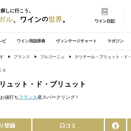
を探しに行こう。
の
ガル
、ワイン
世界
。
ワイン日記
シピ
ワイン用語辞典
ヴィンテージチャート
マガジン
す
フランス
ブルゴーニュ
クリテール・ブリュット・ド
ニュ
リュット・ド・ブリュット
お値打ち
フランス
産スパークリング！
り登録
口コミ