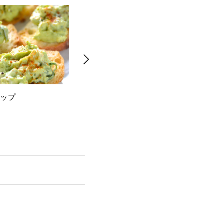
ップ
スパイス肉団子とズッキーニの
きゅ
トマトソース煮