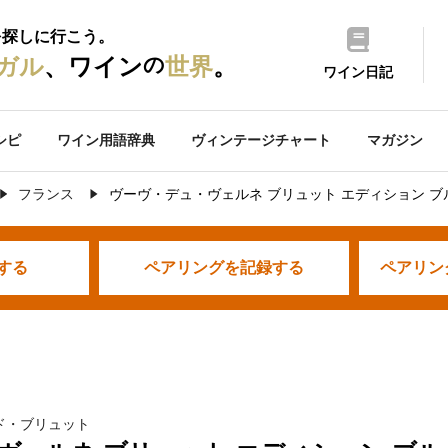
を探しに行こう。
の
ガル
、ワイン
世界
。
ワイン日記
シピ
ワイン用語辞典
ヴィンテージチャート
マガジン
フランス
ヴーヴ・デュ・ヴェルネ ブリュット エディション ブ
する
ペアリングを
記録する
ペアリン
ド・ブリュット