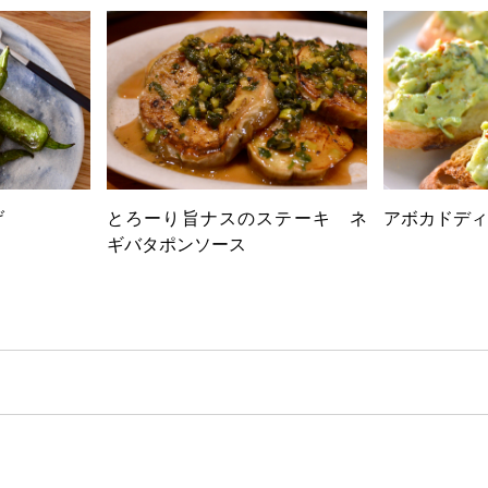
げ
とろーり旨ナスのステーキ ネ
アボカドディ
ギバタポンソース