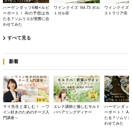
ハーゲンダッツ6種×ルビ
ワインクイズ Vol.73 ポル
ワインクイズ Vo
ーポート！ AIの予想は当
トガル④
ストラリア④
たる？ソムリエが実際に合
わせてみた
すべて見る
新着
マイ先生と楽しむ！ ～ワ
エレナ講師と愉しむモルド
ハーゲンダッツ
イン好きのためのチーズ入
バペアリングディナー
ーポート！ A
門講座～
たる？ソムリエ
わせてみた