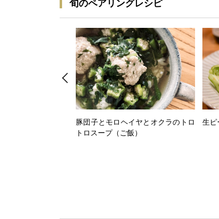
旬のペアリングレシピ
豚団子とモロヘイヤとオクラのトロ
生ピ
トロスープ（ご飯）