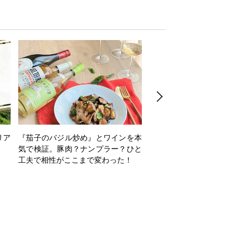
リア
『茄子のバジル炒め』とワインを本
ワインクイズ Vol.71
気で検証。豚肉？ナンプラー？ひと
工夫で相性がここまで変わった！