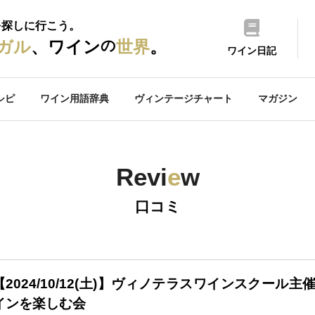
を探しに行こう。
の
ガル
、ワイン
世界
。
ワイン日記
シピ
ワイン用語辞典
ヴィンテージチャート
マガジン
Revi
e
w
口コミ
【2024/10/12(土)】ヴィノテラスワインスクール
インを楽しむ会