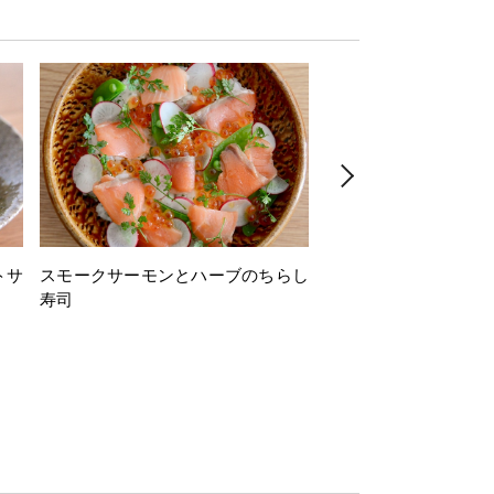
トサ
スモークサーモンとハーブのちらし
とうもろこしと枝豆の
寿司
ミン風味