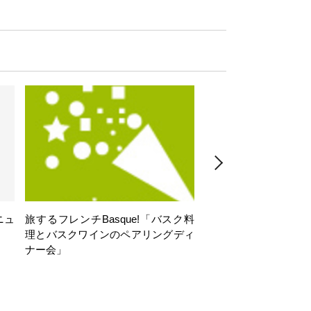
ニュ
旅するフレンチBasque!「バスク料
旅するフレンチBasq
理とバスクワインのペアリングディ
理とバスクワインのペ
ナー会」
ナー会」