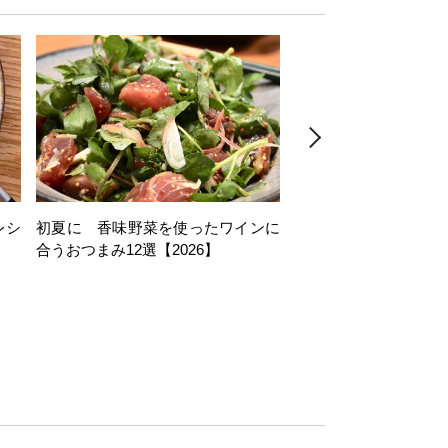
レシ
初夏に 香味野菜を使ったワインに
そら豆を使ったワイン
合うおつまみ12選【2026】
11選【2026】