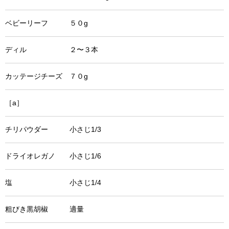
ベビーリーフ ５０g
ディル ２〜３本
カッテージチーズ ７０g
［a］
チリパウダー 小さじ1/3
ドライオレガノ 小さじ1/6
塩 小さじ1/4
粗びき黒胡椒 適量