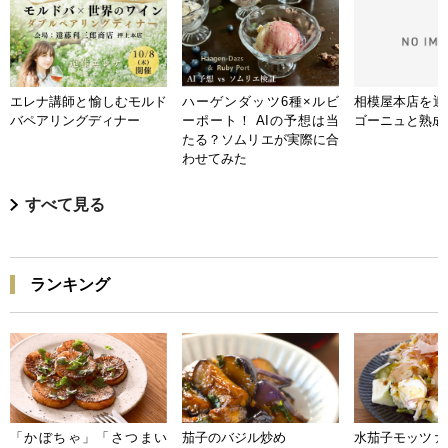
エレナ講師と愉しむモルド
ハーゲンダッツ6種×ルビ
相模屋本店を迎
バペアリングディナー
ーポート！ AIの予想は当
ゴーニュと熟成
たる？ソムリエが実際に合
わせてみた
すべて見る
ランキング
「かぼちゃ」「さつまい
茄子のバジル炒め
水茄子モッツァ