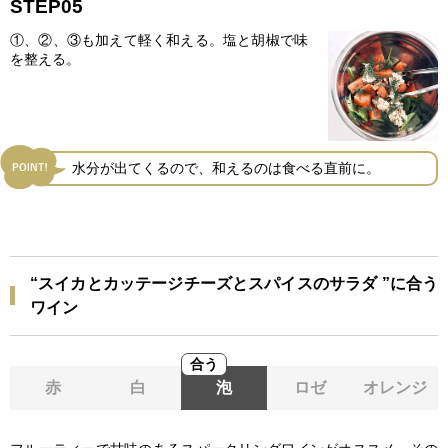
STEP05
①、②、③も加えて軽く和える。塩と胡椒で味
を整える。
水分が出てくるので、和えるのは食べる直前に。
“スイカとカッテージチーズとスパイスのサラダ ”に合う
ワイン
合う
赤
白
泡
ロゼ
オレンジ