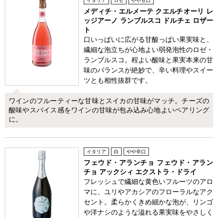
イタリア
ロゼ
やや甘口
メディチ・エルメーテ クエルチオーリ レ
ッジアーノ ランブルスコ ドルチェ ロザー
ト
口いっぱいに広がる甘酸っぱい果実味と、
繊細な泡立ちが心地よい弱発泡性のロゼ・
ランブルスコ。程よい酸味と果実本来の甘
味のバランスが絶妙で、辛い料理やスイー
ツとも相性抜群です。
ワインのフルーティーな甘味とスイカの甘味がマッチ。チーズの
酸味やスパイス感をワインの甘味が包み込み心地よいペアリング
に。
イタリア
白
やや辛口
フェウド・アランチョ フェウド・アラン
チョ アックシィ エクストラ・ドライ
フレッシュで繊細な黄色いフルーツのアロ
マに、ユリやアカシアのフローラルなアク
セント。柔らかくきめ細かな泡が、リンゴ
や洋ナシのような溢れる果実味をやさしく