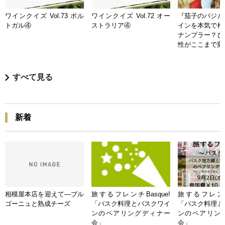
ワインクイズ Vol.73 ポル
ワインクイズ Vol.72 オー
『茄子のバジル
トガル④
ストラリア④
インを本気で検
ナンプラー？ひ
性がここまで変
すべて見る
新着
相模屋本店を迎えて―ブル
旅するフレンチBasque!
旅するフレンチB
ゴーニュと熟成チーズ
「バスク料理とバスクワイ
「バスク料理と
ンのペアリングディナー
ンのペアリン
会」
会」