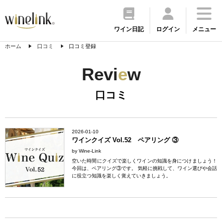
ワイン日記
ログイン
メニュー
ホーム
口コミ
口コミ登録
Revi
e
w
口コミ
2026-01-10
ワインクイズ Vol.52 ペアリング ③
by Wine-Link
空いた時間にクイズで楽しくワインの知識を身につけましょう！
今回は、ペアリング③です。 気軽に挑戦して、ワイン選びや会話
に役立つ知識を楽しく覚えていきましょう。