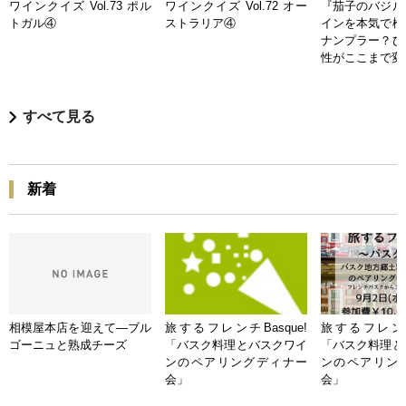
ワインクイズ Vol.73 ポル
ワインクイズ Vol.72 オー
『茄子のバジル
トガル④
ストラリア④
インを本気で検
ナンプラー？ひ
性がここまで変
すべて見る
新着
相模屋本店を迎えて―ブル
旅するフレンチBasque!
旅するフレンチB
ゴーニュと熟成チーズ
「バスク料理とバスクワイ
「バスク料理と
ンのペアリングディナー
ンのペアリン
会」
会」