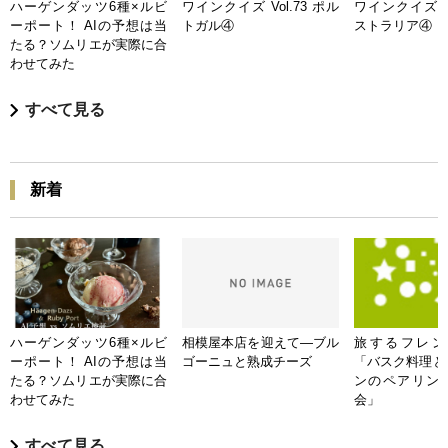
ハーゲンダッツ6種×ルビ
ワインクイズ Vol.73 ポル
ワインクイズ Vo
ーポート！ AIの予想は当
トガル④
ストラリア④
たる？ソムリエが実際に合
わせてみた
すべて見る
新着
ハーゲンダッツ6種×ルビ
相模屋本店を迎えて―ブル
旅するフレンチB
ーポート！ AIの予想は当
ゴーニュと熟成チーズ
「バスク料理と
たる？ソムリエが実際に合
ンのペアリン
わせてみた
会」
すべて見る